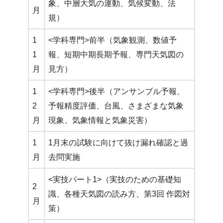
象、中層大気の運動、気候変動、法
月
規）
1
<学科専門>前半（気象観測、数値予
1
報、短期中期長期予報、専門天気図の
月
見方）
1
<学科専門>後半（アンサンブル予報、
2
予報精度評価、台風、さまざまな気象
月
現象、気象情報と気象災害）
1
1月末の試験に向けて抜け漏れ確認と過
月
去問実施
<実技パート1>（実技のための基礎知
2
識、各種天気図の読み方、第3回 作図対
月
策）