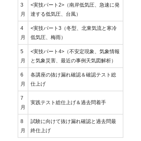
3
<実技パート2>（南岸低気圧、急速に発
月
達する低気圧、台風）
4
<実技パート3（冬型、北東気流と寒冷
月
低気圧、梅雨）
5
<実技パート4>（不安定現象、気象情報
月
と気象災害、最近の事例天気図解析）
6
各講座の抜け漏れ確認＆確認テスト総
月
仕上げ
7
実践テスト総仕上げ＆過去問着手
月
8
試験に向けて抜け漏れ確認と過去問最
月
終仕上げ