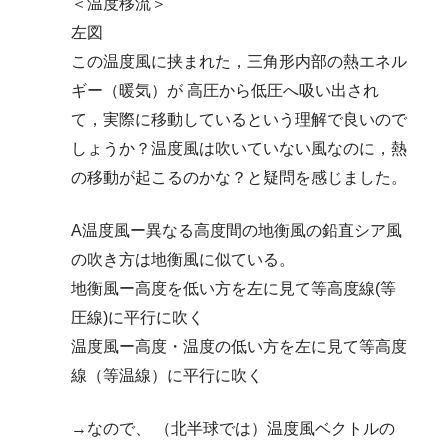
＜温度移流＞
左図
この温度風に挟まれた，三角形内部の熱エネル
ギー（暖気）が 高圧から低圧へ吸い出され
て，実際に移動しているという理解で良いので
しょうか？温度風は吹いていない風なのに，熱
の移動が起こるのかな？と疑問を感じました。
A温度風ー異なる高度間の地衡風の鉛直シア風
の吹き方は地衡風に似ている。
地衡風ー高度を低い方を左に見て等高度線(等
圧線)に平行に吹く
温度風ー高度・温度の低い方を左に見て等高度
線（等温線）に平行に吹く
→なので、 （北半球では）温度風ベクトルの