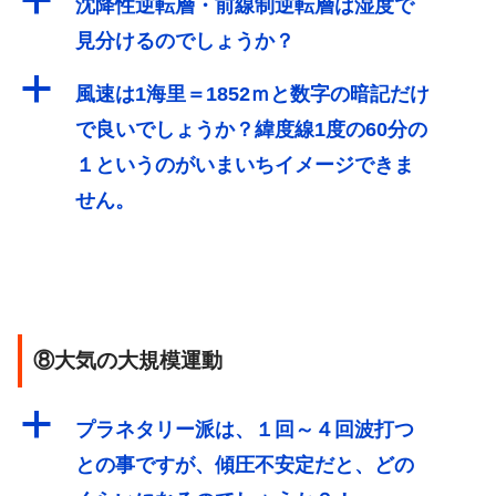
a
沈降性逆転層・前線制逆転層は湿度で
見分けるのでしょうか？
a
風速は1海里＝1852ｍと数字の暗記だけ
で良いでしょうか？緯度線1度の60分の
１というのがいまいちイメージできま
せん。
⑧大気の大規模運動
a
プラネタリー派は、１回～４回波打つ
との事ですが、傾圧不安定だと、どの