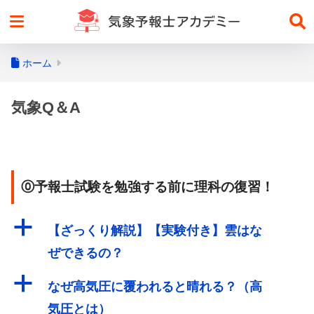
ホーム
気象Q＆A
⓪予報士試験を勉強する前に理科の復習！
a
【ざっくり解説】【実験付き】雲はな
ぜできるの？
a
なぜ高気圧に覆われると晴れる？（高
気圧とは）